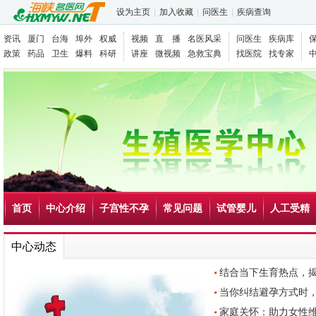
设为主页
|
加入收藏
|
问医生
|
疾病查询
资讯
厦门
台海
埠外
权威
视频
直 播
名医风采
问医生
疾病库
政策
药品
卫生
爆料
科研
讲座
微视频
急救宝典
找医院
找专家
首页
中心介绍
子宫性不孕
常见问题
试管婴儿
人工受精
中心动态
结合当下生育热点，
当你纠结避孕方式时
家庭关怀：助力女性